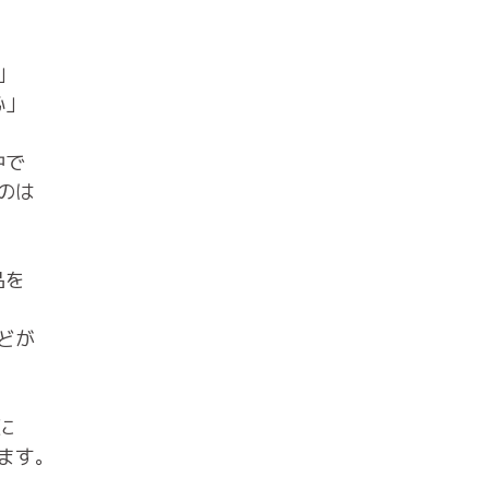
」
心」
中で
のは
品を
どが
。
に
ます。