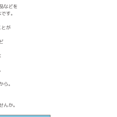
品などを
本です。
ことが
。
ど
は
。
から。
せんか。