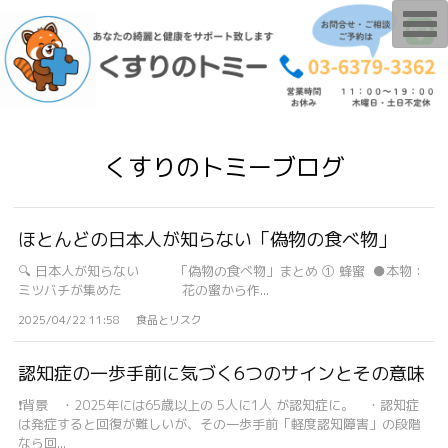
T
o
g
g
l
e
n
a
v
i
くすりのトミーブログ
g
a
t
i
o
ほとんどの日本人が知らない「偽物の食べ物」
n
🔍 日本人が知らない 「偽物の食べ物」まとめ ① 蜂蜜 ●本物：
ミツバチが集めた 花の蜜から作...
2025/04/22 11:58
食品とリスク
認知症の一歩手前に気づく6つのサインとその意味
❗背景 ・2025年には65歳以上の 5人に1人 が認知症に。 ・認知症
は発症すると回復が難しいが、その一歩手前「軽度認知障害」の段階
なら回...