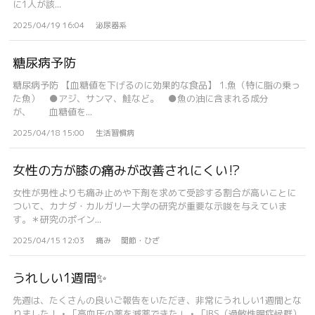
に1人が該...
2025/04/19 16:04
泌尿器系
糖尿病予防
糖尿病予防 【血糖値を下げるのに効果的な食品】 1.魚（特に脂の乗っ
た魚） ●アジ、サンマ、鮭など。 ●魚の油に含まれる成分
が、 血糖値を...
2025/04/18 15:00
生活習慣病
女性の方が膝の痛みが改善されにくい⁉
女性が男性よりも痛み止めや下剤を求めて受診する割合が高いことに
ついて、カナダ・カルガリー大学の研究が重要な示唆を与えていま
す。＊研究のポイン...
2025/04/15 12:03
痛み
関節・ひざ
うれしい1週間✨
先週は、たくさんの良いご報告をいただき、非常にうれしい1週間とな
りました！ • 「高血圧の薬を減薬できた」 • 「IBS（過敏性腸症候群）