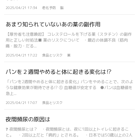
2025/04/21 17:34
老化予防
脳
あまり知られていないあの薬の副作用
【厚労省も注意喚起】 コレステロールを下げる薬（スタチン）の副作
用と正しい対処法■ 薬のリスクについて ・最近の体調不良（筋肉
痛・脱力・だる...
2025/04/21 17:22
食品とリスク
薬
パンを２週間やめると体に起きる変化は⁉
「パンを2週間やめると体に起きる変化」パンをやめることで、次のよ
うな健康効果が期待できる!? ① 血糖値が安定する ●パンは血糖値を
急上...
2025/04/21 17:07
食品とリスク
夜間頻尿の原因は
❓ 夜間頻尿とは？ ・夜間頻尿とは、夜に1回以上トイレに起きるこ
と。 ・2回以上だと「病的」とされる。 ・日本では50歳以上の2人