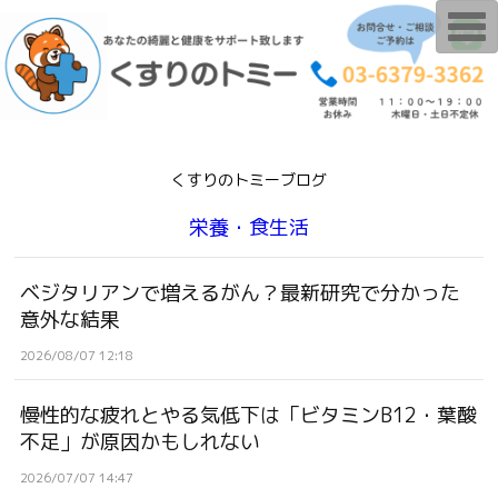
T
o
g
g
l
e
n
a
v
i
くすりのトミーブログ
g
a
t
栄養・食生活
i
o
n
ベジタリアンで増えるがん？最新研究で分かった
意外な結果
2026/08/07 12:18
慢性的な疲れとやる気低下は「ビタミンB12・葉酸
不足」が原因かもしれない
2026/07/07 14:47