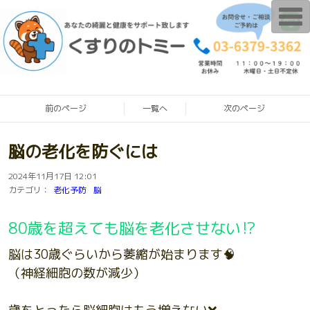
T
o
g
g
l
e
n
a
v
i
前のページ
一覧へ
次のページ
g
a
t
脳の老化を防ぐには
i
o
n
2024年11月17日 12:01
カテゴリ：
老化予防
脳
80歳を超えても脳を老化させない⁉️
脳は30歳ぐらいから萎縮が始まります🧠
（神経細胞の数が減少）